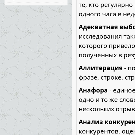
те, кто регулярн
одного часа в нед
Адекватная выб
исследования так
которого привело
полученных в рез
Аллитерация
- п
фразе, строке, ст
Анафора
- единое
одно и то же слов
нескольких отрыв
Анализ конкуре
конкурентов, оцен