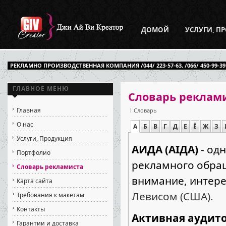
ДОМОЙ
УСЛУГИ, П
РЕКЛАМНО ПРОИЗВОДСТВЕННАЯ КОМПАНИЯ /044/ 223-57-63, /066/ 450-99-39
ГЛАВНОЕ МЕНЮ
Словарь реклам
Главная
Словарь
О нас
А
Б
В
Г
Д
Е
Ё
Ж
З
Услуги, Продукция
АИДА (AIДА)
- од
Портфолио
рекламного обра
Словарь рекламиста
внимание, интере
Карта сайта
Левисом (США).
Требования к макетам
Контакты
Активная аудито
Гарантии и доставка