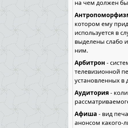
на чем должен бы
Антропоморфи
котором ему прид
используется в с
выделены слабо и
ним.
Арбитрон
- сист
телевизионной пе
установленных в 
Аудитория
- кол
рассматриваемог
Афиша
- вид печ
анонсом какого-л